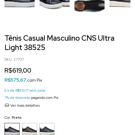
Início
.
TÊNIS CASUAL
.
Sola de EVA
.
Tênis Casual Masculino CNS Ultra
Light 38525
Tênis Casual Masculino CNS Ultra
Light 38525
SKU:
27737
R$619,00
R$575,67
com
Pix
6
x de
R$103,17
sem juros
7% de desconto
pagando com Pix
Ver mais detalhes
Cor:
Preto