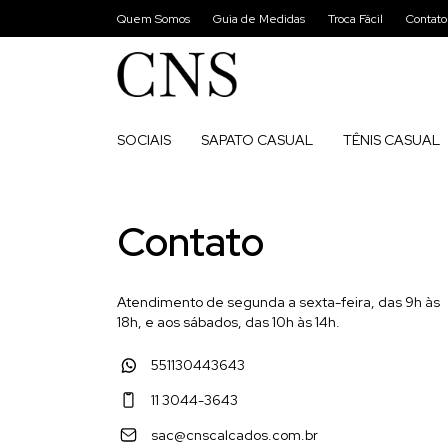
Quem Somos
Guia de Medidas
Troca Fácil
Contato
SOCIAIS
SAPATO CASUAL
TÊNIS CASUAL
Início
.
Contato
Contato
Atendimento de segunda a sexta-feira, das 9h às
18h, e aos sábados, das 10h às 14h.
551130443643
11 3044-3643
sac@cnscalcados.com.br