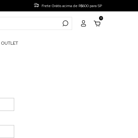
Frete Grátis acima de R$600 para SP
0
OUTLET