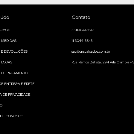
eúdo
Contato
SOMOS
551130443643
E MEDIDAS
11 3044-3643
 E DEVOLUÇÕES
sac@cnscalcados.com.br
 LOJAS
Rua Ramos Batista, 294 Vila Olimpia - 
 DE PAGAMENTO
DE ENTREGA E FRETE
A DE PRIVACIDADE
TO
LHE CONOSCO