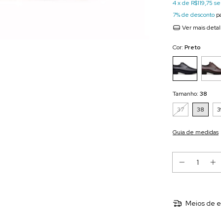
4
x de
R$119,75
se
7% de desconto
pa
Ver mais deta
Cor:
Preto
Tamanho:
38
37
38
3
Guia de medidas
Meios de e