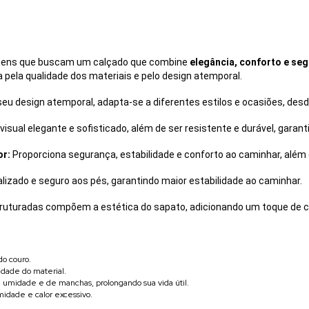
homens que buscam um calçado que combine
elegância, conforto e se
a pela qualidade dos materiais e pelo design atemporal.
eu design atemporal, adapta-se a diferentes estilos e ocasiões, de
isual elegante e sofisticado, além de ser resistente e durável, garant
or:
Proporciona segurança, estabilidade e conforto ao caminhar, além 
izado e seguro aos pés, garantindo maior estabilidade ao caminhar.
uturadas compõem a estética do sapato, adicionando um toque de ch
do couro.
idade do material.
a umidade e de manchas, prolongando sua vida útil.
umidade e calor excessivo.