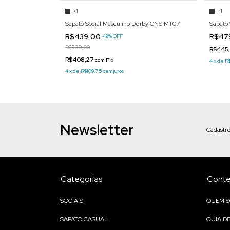
+1
+1
fer Comfort CNS
Sapato Social Masculino Derby CNS MT07
Sapato
R$439,00
R$47
-
19
%
OFF
R$539,00
R$445
R$408,27
com
Pix
4
x
de
R$
4
x
de
R$109,75
sem juros
Newsletter
Cadastre
Categorias
Cont
SOCIAIS
QUEM 
SAPATO CASUAL
GUIA D