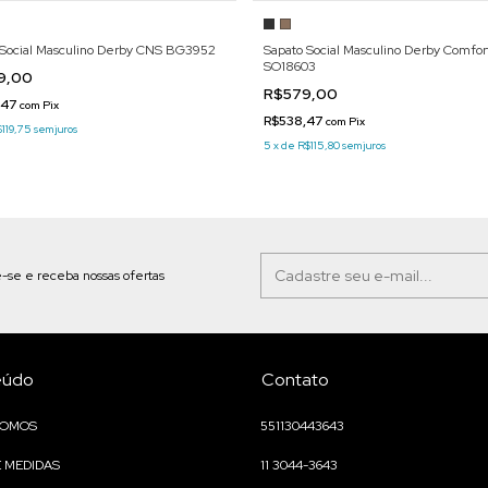
 Social Masculino Derby CNS BG3952
Sapato Social Masculino Derby Comfo
SO18603
9,00
R$579,00
,47
com
Pix
R$538,47
com
Pix
119,75
sem juros
5
x
de
R$115,80
sem juros
-se e receba nossas ofertas
eúdo
Contato
SOMOS
551130443643
E MEDIDAS
11 3044-3643