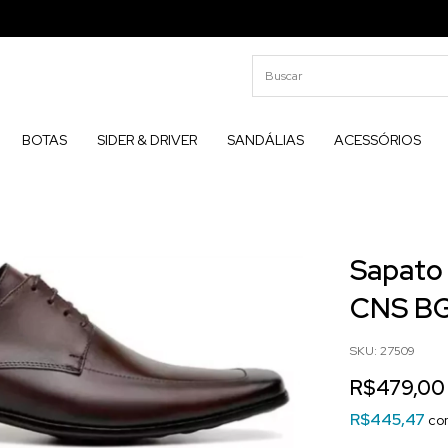
BOTAS
SIDER & DRIVER
SANDÁLIAS
ACESSÓRIOS
Início
.
SOCIAIS
.
BG3950
Sapato 
CNS B
SKU:
27509
R$479,00
R$445,47
co