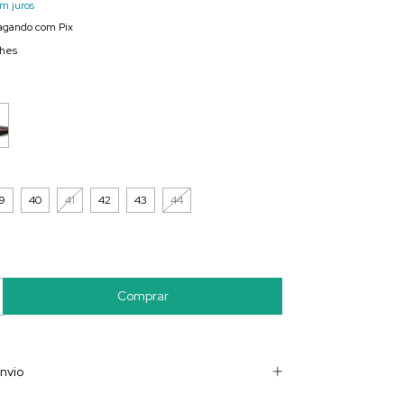
m juros
gando com Pix
lhes
9
40
41
42
43
44
nvio