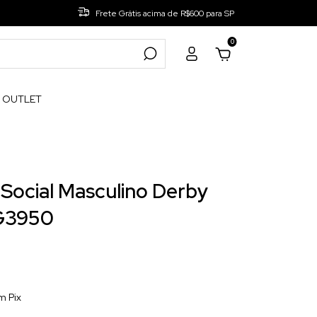
Frete Grátis acima de R$600 para SP
0
OUTLET
Sola de Borracha
.
Sapato Social Masculino Derby CNS
Social Masculino Derby
G3950
m
Pix