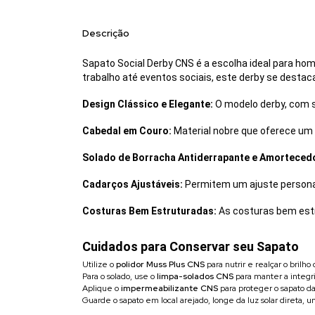
Descrição
Sapato Social Derby CNS é a escolha ideal para 
trabalho até eventos sociais, este derby se destac
Design Clássico e Elegante:
O modelo derby, com s
Cabedal em Couro:
Material nobre que oferece um v
Solado de Borracha Antiderrapante e Amorteced
Cadarços Ajustáveis:
Permitem um ajuste personal
Costuras Bem Estruturadas:
As costuras bem estr
Cuidados para Conservar seu Sapato
Utilize o
polidor Muss Plus CNS
para nutrir e realçar o brilho 
Para o solado, use o
limpa-solados CNS
para manter a integr
Aplique o
impermeabilizante CNS
para proteger o sapato d
Guarde o sapato em local arejado, longe da luz solar direta, 