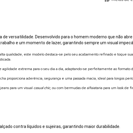
a de versatilidade. Desenvolvido para o homem moderno que não abre m
trabalho e um momento de lazer, garantindo sempre um visual impecá
lta qualidade, este modelo destaca-se pelo seu acabamento refinado e toque suav
sticada.
agilidade extrema para o seu dia a dia, adaptando-se perfeitamente ao formato d
racha proporciona aderência, segurança e uma passada macia, ideal para longos perí
jeans para um visual
casual chic
, ou com bermudas de alfaiataria para um look de f
lçado contra líquidos e sujeiras, garantindo maior durabilidade.