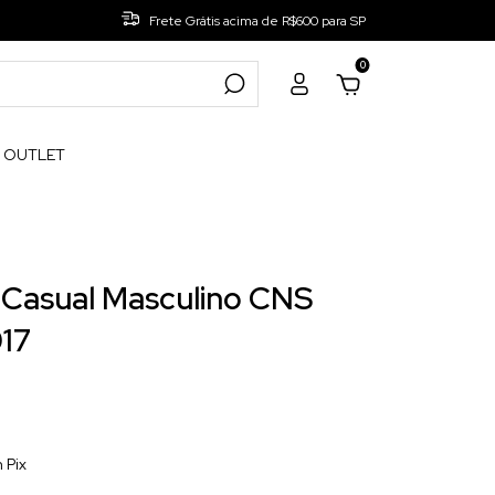
Frete Grátis acima de R$600 para SP
0
OUTLET
CASUAL
.
Loafer
.
Sapato Casual Masculino CNS
 Casual Masculino CNS
17
m
Pix