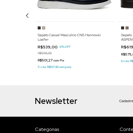
CNS WW88017
Sapato Casual Masculino CNS Hannover
Sapato
Loafer
ASPEN
R$539,00
R$61
-
10
%
OFF
R$598,00
R$575
R$501,27
com
Pix
6
x
de
R$
5
x
de
R$107,80
sem juros
Newsletter
Cadastre
Categorias
Cont