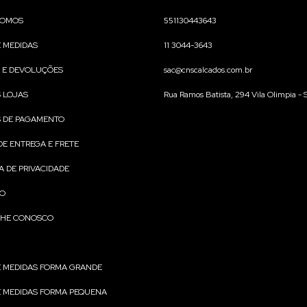
SOMOS
551130443643
E MEDIDAS
11 3044-3643
 E DEVOLUÇÕES
sac@cnscalcados.com.br
 LOJAS
Rua Ramos Batista, 294 Vila Olimpia - 
 DE PAGAMENTO
DE ENTREGA E FRETE
A DE PRIVACIDADE
TO
LHE CONOSCO
E MEDIDAS FORMA GRANDE
E MEDIDAS FORMA PEQUENA