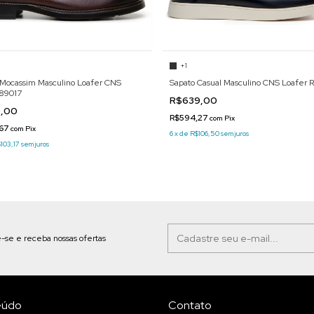
+1
 Mocassim Masculino Loafer CNS
Sapato Casual Masculino CNS Loafer 
89017
R$639,00
9,00
R$594,27
com
Pix
,67
com
Pix
6
x
de
R$106,50
sem juros
103,17
sem juros
-se e receba nossas ofertas
eúdo
Contato