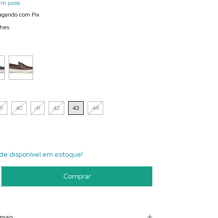
em juros
gando com Pix
lhes
9
40
41
42
43
44
de disponível em estoque!
nvio