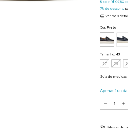
5
x de
R$107,80
s
7% de desconto
pa
Ver mais deta
Cor:
Preto
Tamanho:
43
37
38
3
Guia de medidas
Apenas 1 unida
Meios de e