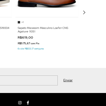
+1
+1
RS19004
Sapato Mocassim Masculino Loafer CNS
Sapato Casual Ma
Agaluve 11051
R$719,00
R$619,00
R$668,67
com
Pix
R$575,67
com
Pix
7
x
de
R$102,71
sem 
6
x
de
R$103,17
sem juros