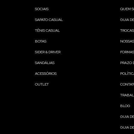
SOCIAIS
QUEM 
SAPATO CASUAL
GUIA D
TÊNIS CASUAL
TROCAS
BOTAS
NOSSAS
SIDER & DRIVER
FORMAS
SANDÁLIAS
PRAZO 
ACESSÓRIOS
POLÍTIC
OUTLET
CONTA
TRABA
BLOG
GUIA D
GUIA D