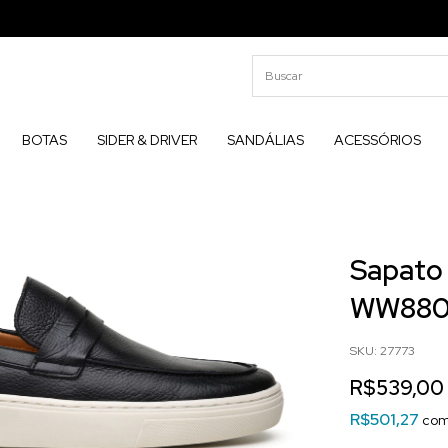
BOTAS
SIDER & DRIVER
SANDÁLIAS
ACESSÓRIOS
Início
.
SAPATO 
WW88017
Sapato
WW880
SKU:
27773
R$539,00
R$501,27
co