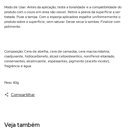
Modo de Usar: Antes da aplicação, teste a tonalidade e a compatibilidade do
produto com o couro em área não visível. Retire a poeira da superfície a ser
tratada. Puxe a tampa. Com a esponja aplicadora espalhe uniformemente o
produto sobre a superfície, sem saturar. Deixe secar à sombra. Finalize com
polimento.
Composição: Cera de abelha, cera de carnaúba, cera macrocristalina,
coadjuvante, hidrocarboneto, álcool cetoestearílico, nonilfenol etoxilado,
conservantes, alcalinizante, espessantes, pigmento (exceto incolor),
fragrância e água.
Peso: 60g
Compartilhar
Veja também