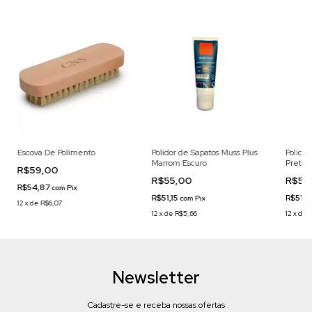
Escova De Polimento
Polidor de Sapatos Muss Plus
Polidor
Marrom Escuro
Preto
R$59,00
R$55,00
R$55
R$54,87
com
Pix
R$51,15
R$51,1
com
Pix
12
x
de
R$6,07
12
x
de
R$5,66
12
x
de
Newsletter
Cadastre-se e receba nossas ofertas