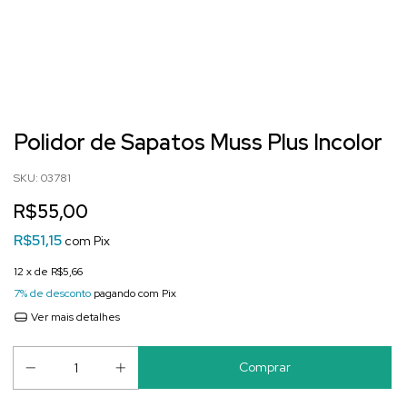
Início
.
ACESSÓRIOS
.
Produtos de Conservação
.
Polidor de Sapatos Muss
Plus Incolor
Polidor de Sapatos Muss Plus Incolor
SKU:
03781
R$55,00
R$51,15
com
Pix
12
x de
R$5,66
7% de desconto
pagando com Pix
Ver mais detalhes