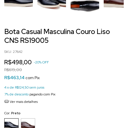
Início
.
BOTAS
.
Casual
.
Bota Casual Masculina Couro Liso CNS RS19005
Bota Casual Masculina Couro Liso
CNS RS19005
SKU:
27642
R$498,00
-
20
%
OFF
R$619,00
R$463,14
com
Pix
4
x de
R$124,50
sem juros
7% de desconto
pagando com Pix
Ver mais detalhes
Cor:
Preto