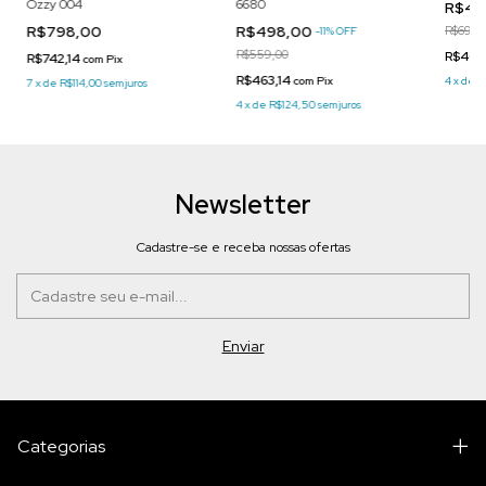
Ozzy 004
6680
R$49
R$798,00
R$498,00
R$698,
-
11
%
OFF
R$559,00
R$463
R$742,14
com
Pix
R$463,14
com
Pix
4
x
de
R
7
x
de
R$114,00
sem juros
4
x
de
R$124,50
sem juros
Newsletter
Cadastre-se e receba nossas ofertas
Categorias