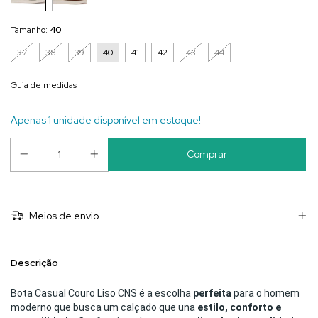
Tamanho:
40
37
38
39
40
41
42
43
44
Guia de medidas
Apenas 1 unidade disponível em estoque!
Meios de envio
Descrição
Bota Casual Couro Liso CNS é a escolha
perfeita
para o homem
moderno que busca um calçado que una
estilo, conforto e